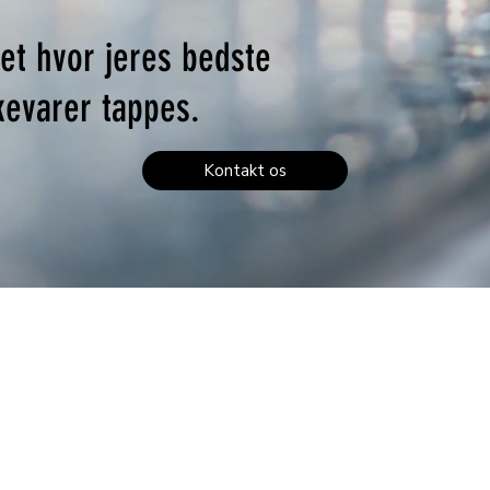
et hvor jeres bedste
kevarer tappes.
Kontakt os