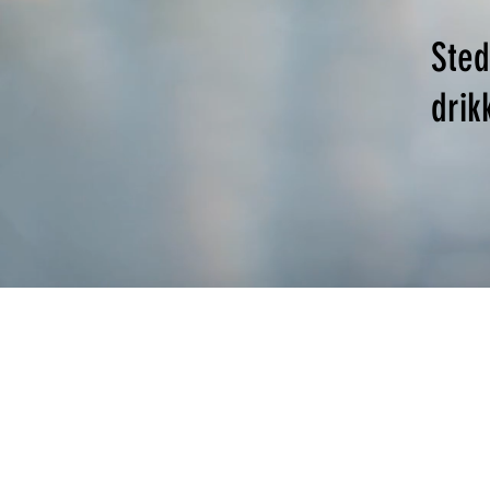
Sted
drik