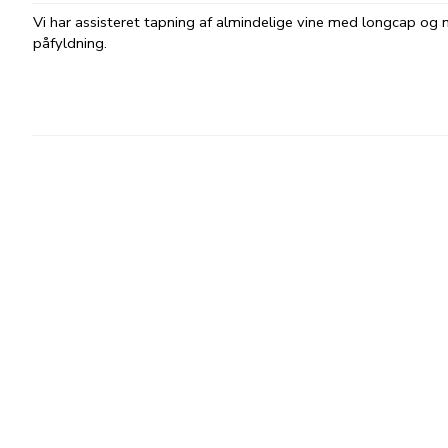
Vi har assisteret tapning af almindelige vine med longcap o
påfyldning.
Læs mere