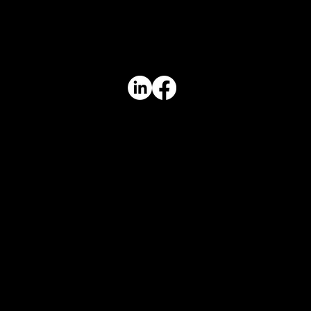
United Bottletap ApS
Rødeledsvej 70
5700 Svendborg
CVR-nummer: 44 92 94 06
cmp@united-bottletap.dk
+45 24 27 42 04
Services
Sodavand og Lemonade
Mousserende vine
Kildevand på glasflasker
Alkoholfri produkter
Kundecases
Lindely Vingård ApS
VÆLD ApS